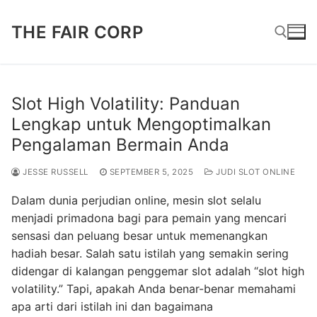
Skip
to
THE FAIR CORP
content
Search for:
Slot High Volatility: Panduan
Lengkap untuk Mengoptimalkan
Pengalaman Bermain Anda
JESSE RUSSELL
SEPTEMBER 5, 2025
JUDI SLOT ONLINE
Dalam dunia perjudian online, mesin slot selalu
menjadi primadona bagi para pemain yang mencari
sensasi dan peluang besar untuk memenangkan
hadiah besar. Salah satu istilah yang semakin sering
didengar di kalangan penggemar slot adalah “slot high
volatility.” Tapi, apakah Anda benar-benar memahami
apa arti dari istilah ini dan bagaimana