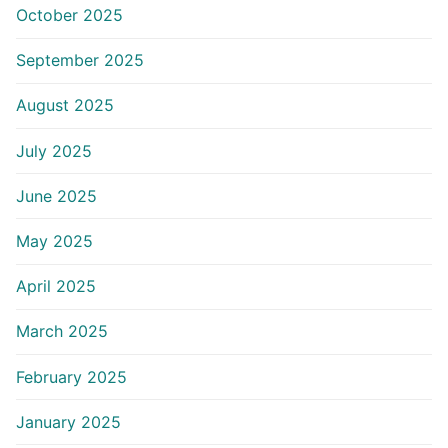
October 2025
September 2025
August 2025
July 2025
June 2025
May 2025
April 2025
March 2025
February 2025
January 2025