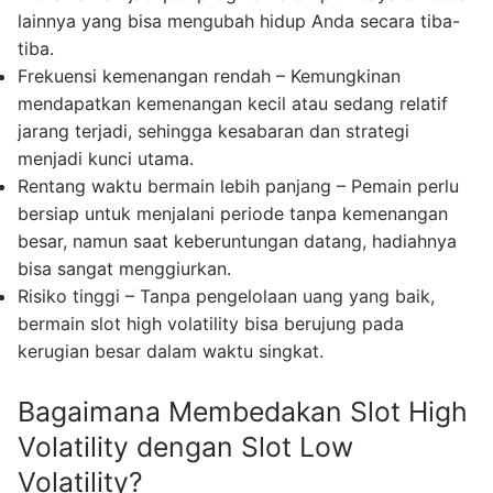
lainnya yang bisa mengubah hidup Anda secara tiba-
tiba.
Frekuensi kemenangan rendah – Kemungkinan
mendapatkan kemenangan kecil atau sedang relatif
jarang terjadi, sehingga kesabaran dan strategi
menjadi kunci utama.
Rentang waktu bermain lebih panjang – Pemain perlu
bersiap untuk menjalani periode tanpa kemenangan
besar, namun saat keberuntungan datang, hadiahnya
bisa sangat menggiurkan.
Risiko tinggi – Tanpa pengelolaan uang yang baik,
bermain slot high volatility bisa berujung pada
kerugian besar dalam waktu singkat.
Bagaimana Membedakan Slot High
Volatility dengan Slot Low
Volatility?