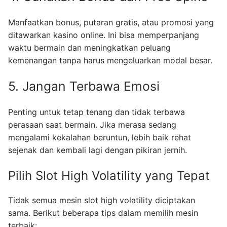
Manfaatkan bonus, putaran gratis, atau promosi yang
ditawarkan kasino online. Ini bisa memperpanjang
waktu bermain dan meningkatkan peluang
kemenangan tanpa harus mengeluarkan modal besar.
5. Jangan Terbawa Emosi
Penting untuk tetap tenang dan tidak terbawa
perasaan saat bermain. Jika merasa sedang
mengalami kekalahan beruntun, lebih baik rehat
sejenak dan kembali lagi dengan pikiran jernih.
Pilih Slot High Volatility yang Tepat
Tidak semua mesin slot high volatility diciptakan
sama. Berikut beberapa tips dalam memilih mesin
terbaik: