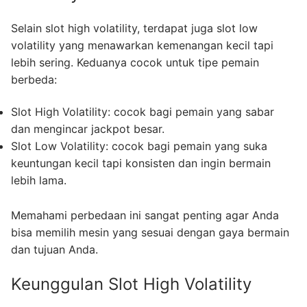
Selain slot high volatility, terdapat juga slot low
volatility yang menawarkan kemenangan kecil tapi
lebih sering. Keduanya cocok untuk tipe pemain
berbeda:
Slot High Volatility: cocok bagi pemain yang sabar
dan mengincar jackpot besar.
Slot Low Volatility: cocok bagi pemain yang suka
keuntungan kecil tapi konsisten dan ingin bermain
lebih lama.
Memahami perbedaan ini sangat penting agar Anda
bisa memilih mesin yang sesuai dengan gaya bermain
dan tujuan Anda.
Keunggulan Slot High Volatility