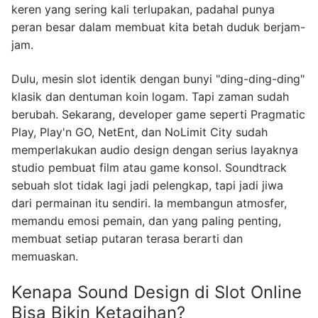
keren yang sering kali terlupakan, padahal punya
peran besar dalam membuat kita betah duduk berjam-
jam.
Dulu, mesin slot identik dengan bunyi "ding-ding-ding"
klasik dan dentuman koin logam. Tapi zaman sudah
berubah. Sekarang, developer game seperti Pragmatic
Play, Play'n GO, NetEnt, dan NoLimit City sudah
memperlakukan audio design dengan serius layaknya
studio pembuat film atau game konsol. Soundtrack
sebuah slot tidak lagi jadi pelengkap, tapi jadi jiwa
dari permainan itu sendiri. Ia membangun atmosfer,
memandu emosi pemain, dan yang paling penting,
membuat setiap putaran terasa berarti dan
memuaskan.
Kenapa Sound Design di Slot Online
Bisa Bikin Ketagihan?