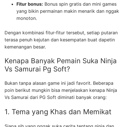
Fitur bonus:
Bonus spin gratis dan mini games
yang bikin permainan makin menarik dan nggak
monoton.
Dengan kombinasi fitur-fitur tersebut, setiap putaran
terasa penuh kejutan dan kesempatan buat dapetin
kemenangan besar.
Kenapa Banyak Pemain Suka Ninja
Vs Samurai Pg Soft?
Bukan tanpa alasan game ini jadi favorit. Beberapa
poin berikut mungkin bisa menjelaskan kenapa Ninja
Vs Samurai dari PG Soft diminati banyak orang:
1. Tema yang Khas dan Memikat
Siapa sih yang nggak suka cerita tentang ninja dan