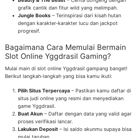
Beauty & The Beast
– Cerita dongeng dengan
grafik cantik dan fitur wild yang melimpah.
Jungle Books
– Terinspirasi dari kisah hutan
dengan karakter-karakter lucu dan jackpot
progresif.
Bagaimana Cara Memulai Bermain
Slot Online Yggdrasil Gaming?
Mulai main di slot online Yggdrasil gampang banget!
Berikut langkah-langkah yang bisa kamu ikuti:
Pilih Situs Terpercaya
– Pastikan kamu daftar di
situs judi online yang resmi dan menyediakan
game Yggdrasil.
Buat Akun
– Daftar dengan data yang valid agar
proses verifikasi lancar.
Lakukan Deposit
– Isi saldo akunmu supaya bisa
mulai taruhan.