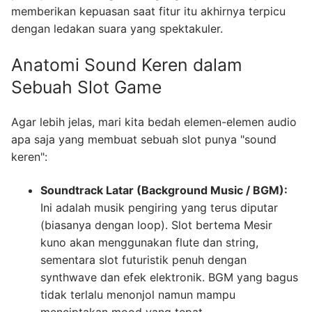
memberikan kepuasan saat fitur itu akhirnya terpicu
dengan ledakan suara yang spektakuler.
Anatomi Sound Keren dalam
Sebuah Slot Game
Agar lebih jelas, mari kita bedah elemen-elemen audio
apa saja yang membuat sebuah slot punya "sound
keren":
Soundtrack Latar (Background Music / BGM):
Ini adalah musik pengiring yang terus diputar
(biasanya dengan loop). Slot bertema Mesir
kuno akan menggunakan flute dan string,
sementara slot futuristik penuh dengan
synthwave dan efek elektronik. BGM yang bagus
tidak terlalu menonjol namun mampu
menciptakan mood yang tepat.