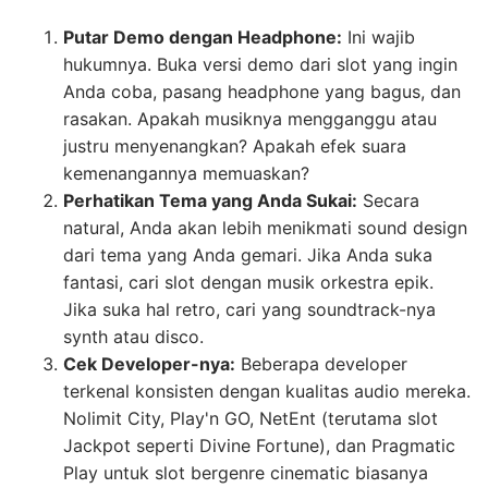
Putar Demo dengan Headphone:
Ini wajib
hukumnya. Buka versi demo dari slot yang ingin
Anda coba, pasang headphone yang bagus, dan
rasakan. Apakah musiknya mengganggu atau
justru menyenangkan? Apakah efek suara
kemenangannya memuaskan?
Perhatikan Tema yang Anda Sukai:
Secara
natural, Anda akan lebih menikmati sound design
dari tema yang Anda gemari. Jika Anda suka
fantasi, cari slot dengan musik orkestra epik.
Jika suka hal retro, cari yang soundtrack-nya
synth atau disco.
Cek Developer-nya:
Beberapa developer
terkenal konsisten dengan kualitas audio mereka.
Nolimit City, Play'n GO, NetEnt (terutama slot
Jackpot seperti Divine Fortune), dan Pragmatic
Play untuk slot bergenre cinematic biasanya