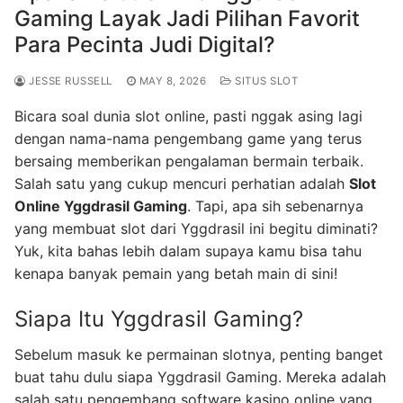
Gaming Layak Jadi Pilihan Favorit
Para Pecinta Judi Digital?
JESSE RUSSELL
MAY 8, 2026
SITUS SLOT
Bicara soal dunia slot online, pasti nggak asing lagi
dengan nama-nama pengembang game yang terus
bersaing memberikan pengalaman bermain terbaik.
Salah satu yang cukup mencuri perhatian adalah
Slot
Online Yggdrasil Gaming
. Tapi, apa sih sebenarnya
yang membuat slot dari Yggdrasil ini begitu diminati?
Yuk, kita bahas lebih dalam supaya kamu bisa tahu
kenapa banyak pemain yang betah main di sini!
Siapa Itu Yggdrasil Gaming?
Sebelum masuk ke permainan slotnya, penting banget
buat tahu dulu siapa Yggdrasil Gaming. Mereka adalah
salah satu pengembang software kasino online yang