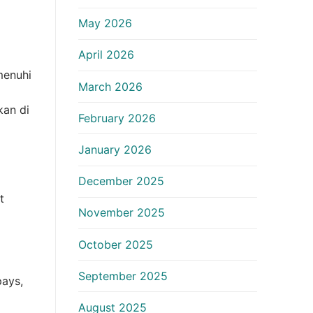
May 2026
April 2026
menuhi
March 2026
kan di
February 2026
January 2026
December 2025
t
November 2025
October 2025
September 2025
pays,
August 2025