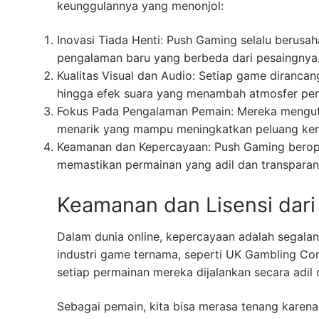
keunggulannya yang menonjol:
Inovasi Tiada Henti: Push Gaming selalu berusa
pengalaman baru yang berbeda dari pesaingnya
Kualitas Visual dan Audio: Setiap game dirancan
hingga efek suara yang menambah atmosfer per
Fokus Pada Pengalaman Pemain: Mereka mengut
menarik yang mampu meningkatkan peluang ke
Keamanan dan Kepercayaan: Push Gaming beroper
memastikan permainan yang adil dan transparan
Keamanan dan Lisensi dar
Dalam dunia online, kepercayaan adalah segalany
industri game ternama, seperti UK Gambling Co
setiap permainan mereka dijalankan secara adil d
Sebagai pemain, kita bisa merasa tenang karena 