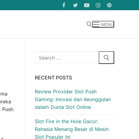
MENU
Search for:
Search
for:
RECENT POSTS
Review Provider Slot Push
tama
Gaming: Inovasi dan Keunggulan
ereka
dalam Dunia Slot Online
t Push
Slot Fire in the Hole Gacor:
Rahasia Menang Besar di Mesin
Slot Populer Ini