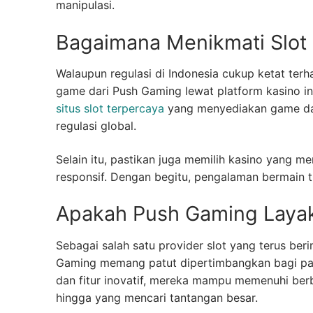
manipulasi.
Bagaimana Menikmati Slot 
Walaupun regulasi di Indonesia cukup ketat ter
game dari Push Gaming lewat platform kasino in
situs slot terpercaya
yang menyediakan game dari
regulasi global.
Selain itu, pastikan juga memilih kasino yang 
responsif. Dengan begitu, pengalaman bermain 
Apakah Push Gaming Laya
Sebagai salah satu provider slot yang terus ber
Gaming memang patut dipertimbangkan bagi para
dan fitur inovatif, mereka mampu memenuhi berb
hingga yang mencari tantangan besar.