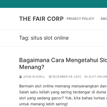
Skip
to
content
THE FAIR CORP
PRIVACY POLICY
ABO
Tag:
situs slot online
Bagaimana Cara Mengetahui Slo
Menang?
JESSE RUSSELL
DECEMBER 28, 2025
SLOT ONLIN
Bermain slot online memang menyenangkan dan b
Salah satu istilah yang sering terdengar di duni
slot yang sedang gacor? Yuk, kita bahas tuntas 
untuk menang lebih sering!