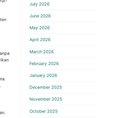
rut-
July 2026
June 2026
sten
May 2026
April 2026
March 2026
tanpa
rikan
February 2026
January 2026
ma.
.
December 2025
November 2025
October 2025
an.