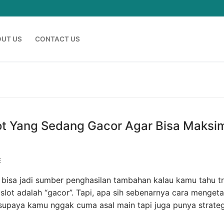
UT US
CONTACT US
t Yang Sedang Gacor Agar Bisa Maksi
E
isa jadi sumber penghasilan tambahan kalau kamu tahu tr
a slot adalah “gacor”. Tapi, apa sih sebenarnya cara mengeta
supaya kamu nggak cuma asal main tapi juga punya strategi