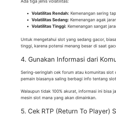
Ada tiga jenis volatilitas:
Volatilitas Rendah:
Kemenangan sering tapi 
Volatilitas Sedang:
Kemenangan agak jaran
Volatilitas Tinggi:
Kemenangan sangat jaran
Untuk mengetahui slot yang sedang gacor, biasa
tinggi, karena potensi menang besar di saat gaco
4. Gunakan Informasi dari Kom
Sering-seringlah cek forum atau komunitas slot 
pemain biasanya saling berbagi info tentang sl
Walaupun tidak 100% akurat, informasi ini bisa
mesin slot mana yang akan dimainkan.
5. Cek RTP (Return To Player) S