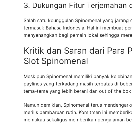
3. Dukungan Fitur Terjemahan 
Salah satu keunggulan Spinomenal yang jarang d
termasuk Bahasa Indonesia. Hal ini membuat pe
menyenangkan bagi pemain lokal sehingga merek
Kritik dan Saran dari Para
Slot Spinomenal
Meskipun Spinomenal memiliki banyak kelebihan, t
paylines yang terkadang masih terbatas di bebe
tema-tema yang lebih berani dan out of the box
Namun demikian, Spinomenal terus mendengark
merilis pembaruan rutin. Komitmen ini memberi
memukau sekaligus memberikan pengalaman ber