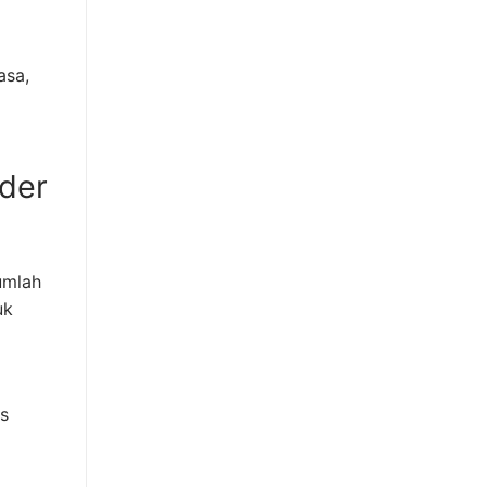
asa,
ider
umlah
uk
s