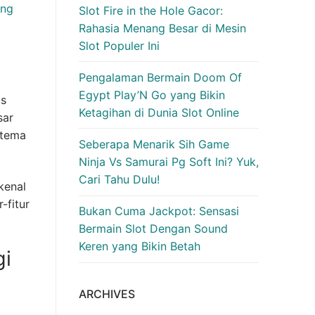
ang
Slot Fire in the Hole Gacor:
Rahasia Menang Besar di Mesin
Slot Populer Ini
Pengalaman Bermain Doom Of
Egypt Play’N Go yang Bikin
us
Ketagihan di Dunia Slot Online
sar
 tema
Seberapa Menarik Sih Game
Ninja Vs Samurai Pg Soft Ini? Yuk,
Cari Tahu Dulu!
kenal
-fitur
Bukan Cuma Jackpot: Sensasi
Bermain Slot Dengan Sound
Keren yang Bikin Betah
gi
ARCHIVES