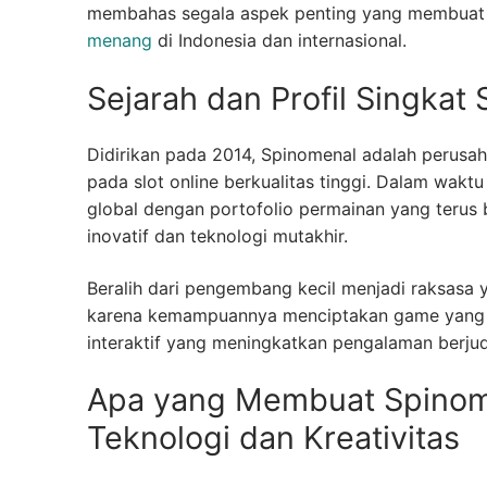
membahas segala aspek penting yang membuat 
menang
di Indonesia dan internasional.
Sejarah dan Profil Singkat
Didirikan pada 2014, Spinomenal adalah perusa
pada slot online berkualitas tinggi. Dalam wak
global dengan portofolio permainan yang terus 
inovatif dan teknologi mutakhir.
Beralih dari pengembang kecil menjadi raksasa y
karena kemampuannya menciptakan game yang tidak
interaktif yang meningkatkan pengalaman berjud
Apa yang Membuat Spinome
Teknologi dan Kreativitas