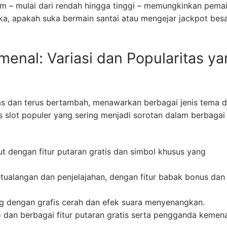
agam – mulai dari rendah hingga tinggi – memungkinkan pema
a, apakah suka bermain santai atau mengejar jackpot bes
menal: Variasi dan Popularitas y
as dan terus bertambah, menawarkan berbagai jenis tema 
is slot populer yang sering menjadi sorotan dalam berbagai
ut dengan fitur putaran gratis dan simbol khusus yang
ualangan dan penjelajahan, dengan fitur babak bonus dan
ang dengan grafis cerah dan efek suara menyenangkan.
o dan berbagai fitur putaran gratis serta pengganda kemen