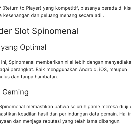
(Return to Player) yang kompetitif, biasanya berada di kis
 kesenangan dan peluang menang secara adil.
der Slot Spinomenal
m yang Optimal
 ini, Spinomenal memberikan nilai lebih dengan menyediak
agai perangkat. Baik menggunakan Android, iOS, maupun
ulus dan tanpa hambatan.
n Gaming
, Spinomenal memastikan bahwa seluruh game mereka diuji 
stikan keadilan hasil dan perlindungan data pemain. Hal in
yaan dan menjaga reputasi yang telah lama dibangun.