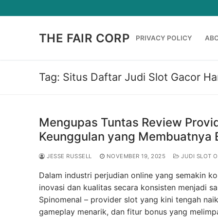
Skip
to
content
THE FAIR CORP
PRIVACY POLICY
ABO
Tag:
Situs Daftar Judi Slot Gacor Har
Mengupas Tuntas Review Provide
Keunggulan yang Membuatnya Ber
JESSE RUSSELL
NOVEMBER 19, 2025
JUDI SLOT O
Dalam industri perjudian online yang semakin k
inovasi dan kualitas secara konsisten menjadi s
Spinomenal – provider slot yang kini tengah nai
gameplay menarik, dan fitur bonus yang melimp